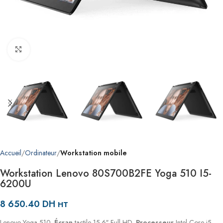
Agrandir
Accueil
Ordinateur
Workstation mobile
Workstation Lenovo 80S700B2FE Yoga 510 I5-
6200U
8 650.40
DH
HT
Lenovo Yoga 510.
Écran
tactile 15.6″ Full HD.
Processeur
Intel Core i5-