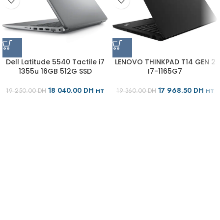
Dell Latitude 5540 Tactile i7
LENOVO THINKPAD T14 GEN 2
1355u 16GB 512G SSD
I7-1165G7
18 040.00
DH
17 968.50
DH
19 250.00
DH
19 360.00
DH
HT
HT