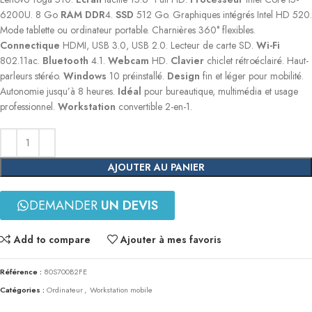
6200U.
8 Go
RAM
DDR
4.
SSD
512 Go.
Graphiques intégrés Intel HD 520.
Mode tablette ou ordinateur portable.
Charnières 360° flexibles.
Connectique
HDMI, USB 3.0, USB 2.0.
Lecteur de carte SD.
Wi-Fi
802.11ac.
Bluetooth
4.1.
Webcam
HD.
Clavier
chiclet rétroéclairé.
Haut-
parleurs stéréo.
Windows
10 préinstallé.
Design
fin et léger pour mobilité.
Autonomie jusqu’à 8 heures.
Idéal
pour bureautique, multimédia et usage
professionnel.
Workstation
convertible 2-en-1.
AJOUTER AU PANIER
DEMANDER
UN DEVIS
Add to compare
Ajouter à mes favoris
Référence :
80S700B2FE
Catégories :
Ordinateur
,
Workstation mobile