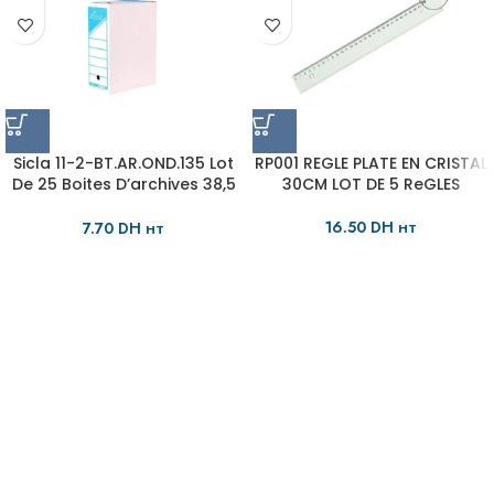
Sicla 11-2-BT.AR.OND.135 Lot
RP001 REGLE PLATE EN CRISTAL
De 25 Boites D’archives 38,5
30CM LOT DE 5 ReGLES
X 30 Dos135 Mm ( Grand
Format GM )
16.50
DH
7.70
DH
HT
HT