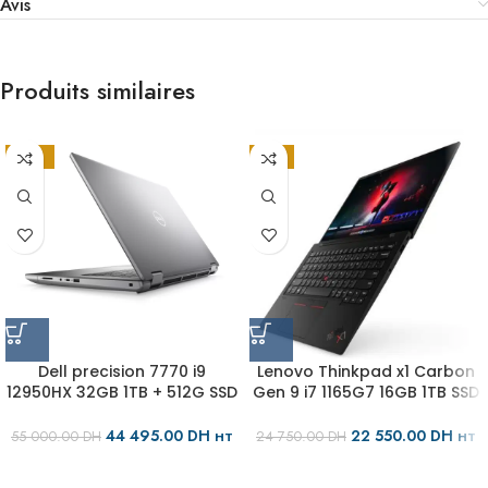
Avis
Produits similaires
-19%
-9%
Dell precision 7770 i9
Lenovo Thinkpad x1 Carbon
12950HX 32GB 1TB + 512G SSD
Gen 9 i7 1165G7 16GB 1TB SSD
NVIDIA A3000
QWERTY
44 495.00
DH
22 550.00
DH
55 000.00
DH
24 750.00
DH
HT
HT