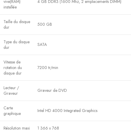
vive(RAM)
4 GB DDR3 (1600 Mhz, 2 emplacements DIMM)
installée
Taille du disque
500 GB
dur
Type du disque
SATA
dur
Vitesse de
rotation du
7200 tr/min
disque dur
Lecteur /
Graveur de DVD
Graveur
Carte
Intel HD 4000 Integrated Graphics
graphique
Résolution maxi
1 366 x 768