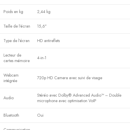
Poids en kg
2,44 kg
Taille de l’écran
15,6″
Type de l’écran
HD antireflets
Lecteur de
4-in-1
cartes mémoire
Webcam
720p HD Camera avec suivi de visage
intégrée
Stéréo avec Dolby® Advanced Audio™ – Double
Audio
microphone avec optimisation VoIP
Bluetooth
Oui
Communication