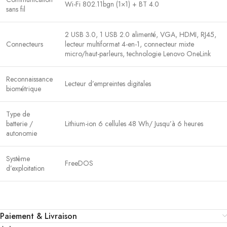
Wi-Fi 802.11bgn (1×1) + BT 4.0
sans fil
2 USB 3.0, 1 USB 2.0 alimenté, VGA, HDMI, RJ45,
Connecteurs
lecteur multiformat 4-en-1, connecteur mixte
micro/haut-parleurs, technologie Lenovo OneLink
Reconnaissance
Lecteur d’empreintes digitales
biométrique
Type de
batterie /
Lithium-ion 6 cellules 48 Wh/ Jusqu’à 6 heures
autonomie
Système
FreeDOS
d’exploitation
Paiement & Livraison