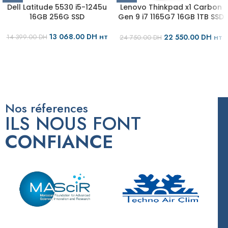
Dell Latitude 5530 i5-1245u
Lenovo Thinkpad x1 Carbon
16GB 256G SSD
Gen 9 i7 1165G7 16GB 1TB SSD
QWERTY
13 068.00
DH
22 550.00
DH
14 399.00
DH
HT
24 750.00
DH
HT
Nos réferences
ILS NOUS FONT
CONFIANCE