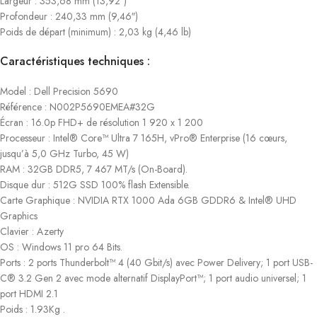
Largeur : 353,68 mm (13,92″)
Profondeur : 240,33 mm (9,46″)
Poids de départ (minimum) : 2,03 kg (4,46 lb)
Caractéristiques techniques :
Model : Dell Precision 5690
Référence : N002P5690EMEA#32G
Écran : 16.0p FHD+ de résolution 1 920 x 1 200
Processeur : Intel® Core™ Ultra 7 165H, vPro® Enterprise (16 cœurs,
jusqu’à 5,0 GHz Turbo, 45 W)
RAM : 32GB DDR5, 7 467 MT/s (On-Board).
Disque dur : 512G SSD 100% flash Extensible.
Carte Graphique : NVIDIA RTX 1000 Ada 6GB GDDR6 & Intel® UHD
Graphics
Clavier : Azerty
OS : Windows 11 pro 64 Bits.
Ports : 2 ports Thunderbolt™ 4 (40 Gbit/s) avec Power Delivery; 1 port USB-
C® 3.2 Gen 2 avec mode alternatif DisplayPort™; 1 port audio universel; 1
port HDMI 2.1
Poids : 1.93Kg .